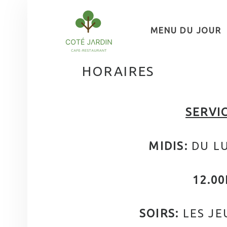
R
E
MENU DU JOUR
S
T
A
HORAIRES
U
R
A
SERVI
N
T
MIDIS:
DU LU
C
Ô
12.00
T
É
SOIRS:
LES JE
J